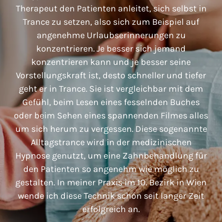
Therapeut den Patienten anleitet, sich selbst in
Trance zu setzen, also sich zum Beispiel auf
angenehme Urlaubserinnerungen zu
konzentrieren. Je besser sich jemand
konzentrieren kann und je besser seine
Vorstellungskraft ist, desto schneller und tiefer
geht er in Trance. Sie ist vergleichbar mit dem
Gefühl, beim Lesen eines fesselnden Buches
oder beim Sehen eines spannenden Filmes alles
um sich herum zu vergessen. Diese sogenannte
Alltagstrance wird in der medizinischen
Hypnose genutzt, um eine Zahnbehandlung für
den Patienten so angenehm wie möglich zu
gestalten. In meiner Praxis im 10. Bezirk in Wien
wende ich diese Technik schon seit langer Zeit
erfolgreich an.